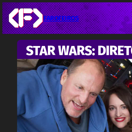
Pular
para
o
FAROFEIROS
conteúdo
STAR WARS: DIRE