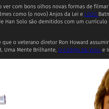
ão ver com bons olhos novas formas de filmar
ilmes como (o novo) Anjos da Lei e
LEGO
Bat
s de Han Solo são demitidos com um currícul
 que o veterano diretor Ron Howard assumiri
3, Uma Mente Brilhante,
O Código Da Vinci
e 