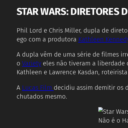
STAR WARS: DIRETORES D
Phil Lord e Chris Miller, dupla de diret
ego com a produtora
Kathleen Kenned
A dupla vêm de uma série de filmes ir
o
Variety
eles não tiveram a liberdade q
Kathleen e Lawrence Kasdan, roteirista
A
Lucas Film
decidiu assim demitir os d
chutados mesmo.
Não é o H