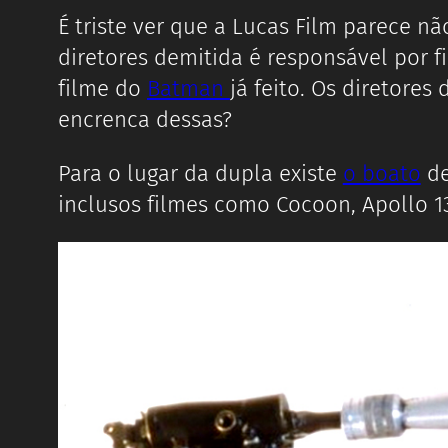
É triste ver que a Lucas Film parece n
diretores demitida é responsável por f
filme do
Batman
já feito. Os diretore
encrenca dessas?
Para o lugar da dupla existe
o boato
de
inclusos filmes como Cocoon, Apollo 1