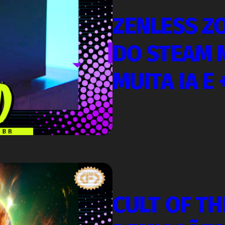
ZENLESS Z
DO STEAM M
MUITA IA E
CULT OF TH