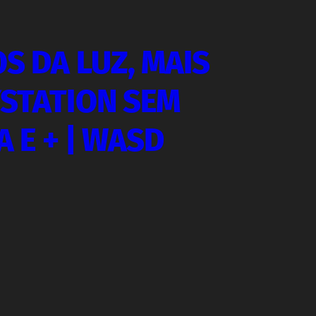
OS DA LUZ, MAIS
YSTATION SEM
A E + | WASD