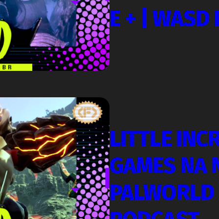
E + | WASD
LITTLE INC
GAMES NA N
PALWORLD 