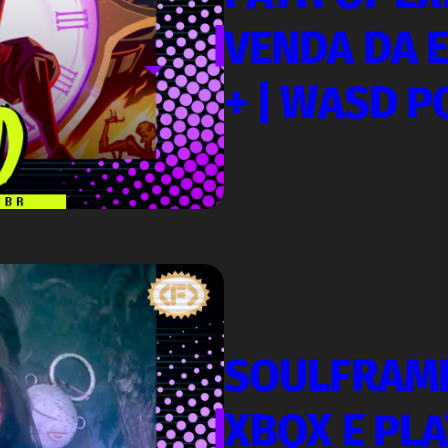
VENDA DA E
+ | WASD 
SOULFRAME
XBOX E PLA