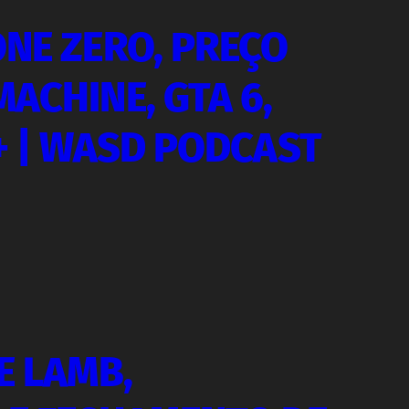
ONE ZERO, PREÇO
ACHINE, GTA 6,
 + | WASD PODCAST
E LAMB,