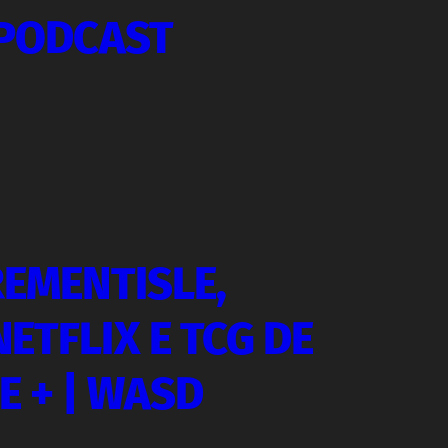
 PODCAST
REMENTISLE,
ETFLIX E TCG DE
E + | WASD