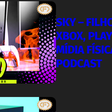
SKY – FILH
XBOX, PLA
MÍDIA FÍSIC
PODCAST