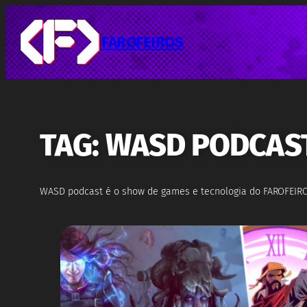
Pular
para
o
FAROFEIROS
conteúdo
TAG:
WASD PODCAS
WASD podcast é o show de games e tecnologia do FAROFEIROS