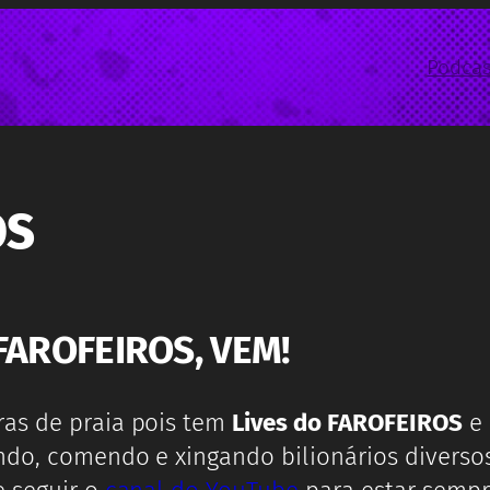
Podcas
OS
FAROFEIROS, VEM!
ras de praia pois tem
Lives do FAROFEIROS
e 
ndo, comendo e xingando bilionários diverso