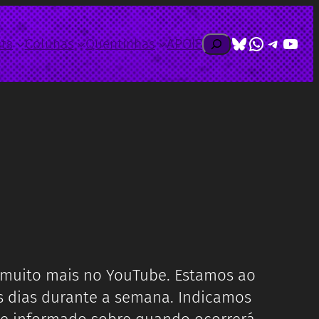
Bluesky
WhatsAp
Telegr
Yout
Pesquisar
ts
Colunas
Quentinhas
APOIE
muito mais no YouTube. Estamos ao
s dias durante a semana. Indicamos