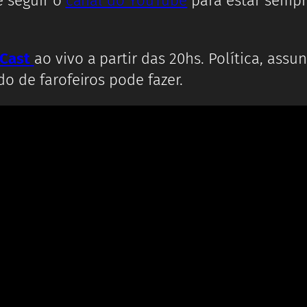
e seguir o
canal do YouTube
para estar sempr
 Cast
ao vivo a partir das 20hs. Política, as
o de farofeiros pode fazer.