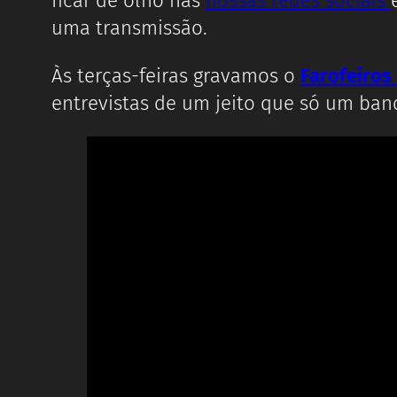
ficar de olho nas
nossas redes sociais
uma transmissão.
Às terças-feiras gravamos o
Farofeiros
entrevistas de um jeito que só um band