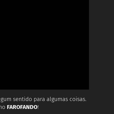
lgum sentido para algumas coisas.
 no
FAROFANDO
!