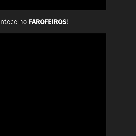
contece no
FAROFEIROS
!