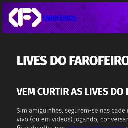
Pular
para
o
FAROFEIROS
conteúdo
LIVES DO FAROFEIR
VEM CURTIR AS LIVES DO 
Sim amiguinhes, segurem-se nas cadei
vivo (ou em vídeos) jogando, conversa