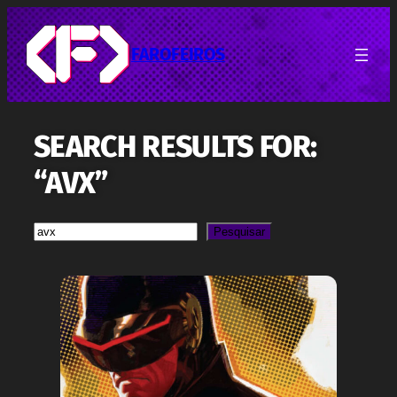
Pular
para
o
FAROFEIROS
conteúdo
SEARCH RESULTS FOR:
“AVX”
Pesquisa
Pesquisar