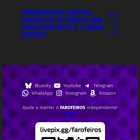
OPERATION EPIC FURIOUS,
21 de
GOOGLE I/O, PICTONICO!, SEM
maio
JOGOS SONY NO PC E + | WASD
de
2026
PODCAST
Bluesky
Youtube
Telegram
WhatsApp
Instagram
Amazon
Ajude a manter o
FAROFEIROS
independente!
APOIE!