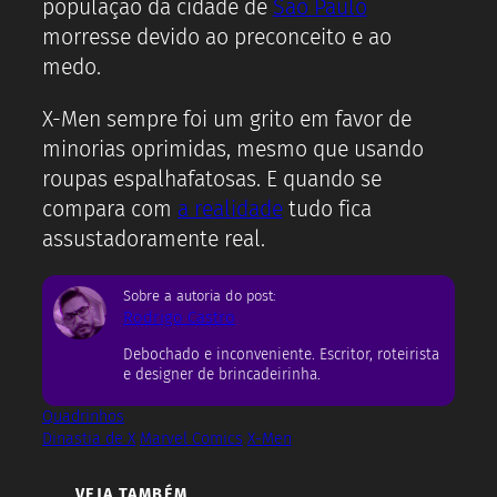
população da cidade de
São Paulo
morresse devido ao preconceito e ao
medo.
X-Men sempre foi um grito em favor de
minorias oprimidas, mesmo que usando
roupas espalhafatosas. E quando se
compara com
a realidade
tudo fica
assustadoramente real.
Sobre a autoria do post:
Rodrigo Castro
Debochado e inconveniente. Escritor, roteirista
e designer de brincadeirinha.
Quadrinhos
Dinastia de X
Marvel Comics
X-Men
VEJA TAMBÉM