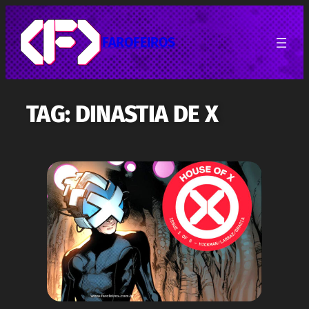
Pular
para
o
FAROFEIROS
conteúdo
TAG:
DINASTIA DE X