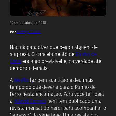
16 de outubro de 2018
Por
Rodrigo Castro
Não dá para dizer que pegou alguém de
surpresa. O cancelamento de
Punho de
Ferro
era algo previsível e, na verdade até
demorou demais.
A
Netflix
fez bem sua lição e deu mais
tempo do que deveria para o Punho de
Ferro nesta encarnação. Para você ter ideia
a
Marvel Comics
nem tem publicado uma
revista mensal do herói para acompanhar o
“sucesso” da série hoje. Uma revista dos