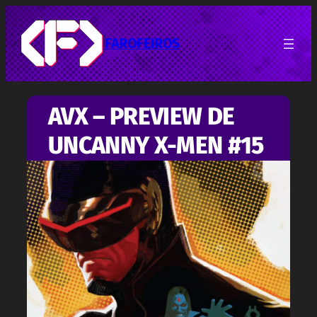
Pular
para
o
FAROFEIROS
conteúdo
AVX – PREVIEW DE
UNCANNY X-MEN #15