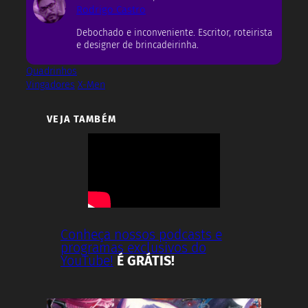
Rodrigo Castro
Debochado e inconveniente. Escritor, roteirista
e designer de brincadeirinha.
Quadrinhos
Vingadores
X-Men
VEJA TAMBÉM
Conheça nossos podcasts e
programas exclusivos do
YouTube!
É GRÁTIS!