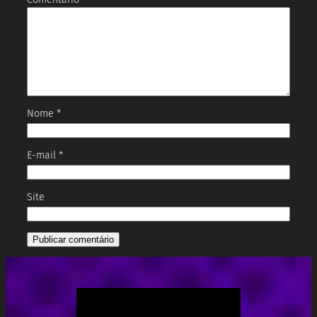
Nome
*
E-mail
*
Site