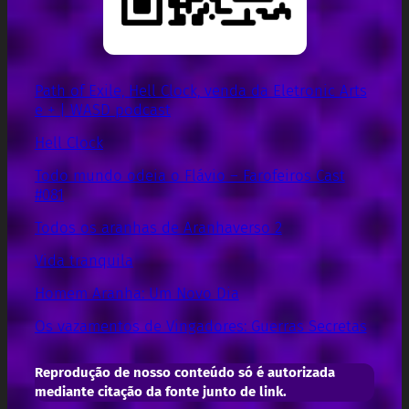
Path of Exile, Hell Clock, venda da Eletronic Arts
e + | WASD podcast
Hell Clock
Todo mundo odeia o Flávio – Farofeiros Cast
#081
Todos os aranhas de Aranhaverso 2
Vida tranquila
Homem Aranha: Um Novo Dia
Os vazamentos de Vingadores: Guerras Secretas
Reprodução de nosso conteúdo só é autorizada
mediante citação da fonte junto de link.