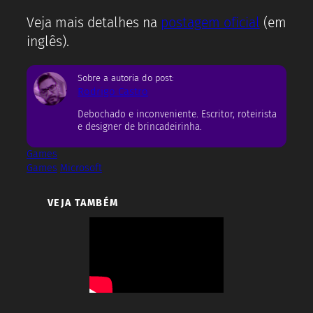
Veja mais detalhes na
postagem oficial
(em
inglês).
Sobre a autoria do post:
Rodrigo Castro
Debochado e inconveniente. Escritor, roteirista
e designer de brincadeirinha.
Games
Games
Microsoft
VEJA TAMBÉM