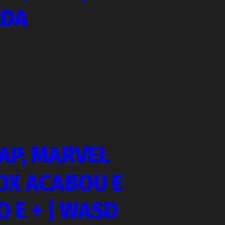
ADA
AP, MARVEL
OX ACABOU E
 E + | WASD