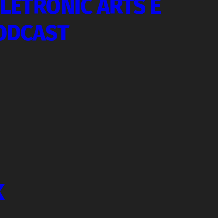
LETRONIC ARTS E
PODCAST
K