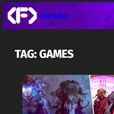
Pular
para
o
FAROFEIROS
conteúdo
TAG:
GAMES