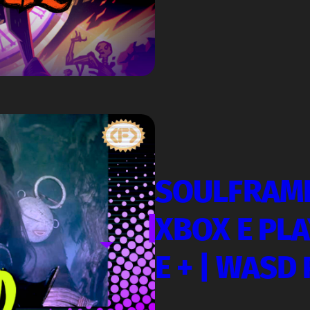
SOULFRAME
XBOX E PLA
E + | WASD