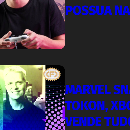
POSSUA N
MARVEL SN
TOKON, XB
VENDE TUDO