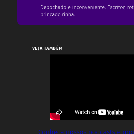
Debochado e inconveniente. Escritor, rot
brincadeirinha.
VEJA TAMBÉM
Conheça nossos podcasts e pr