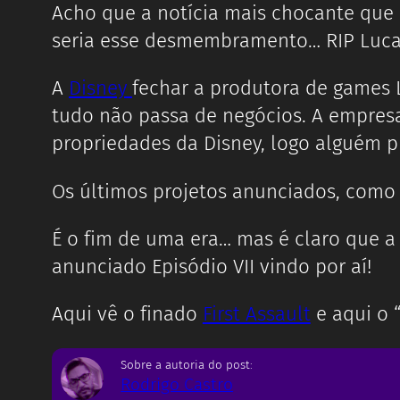
Acho que a notícia mais chocante qu
seria esse desmembramento… RIP Lucas
A
Disney
fechar a produtora de games L
tudo não passa de negócios. A empresa
propriedades da Disney, logo alguém pr
Os últimos projetos anunciados, como 
É o fim de uma era… mas é claro que a 
anunciado Episódio VII vindo por aí!
Aqui vê o finado
First Assault
e aqui o 
Sobre a autoria do post:
Rodrigo Castro