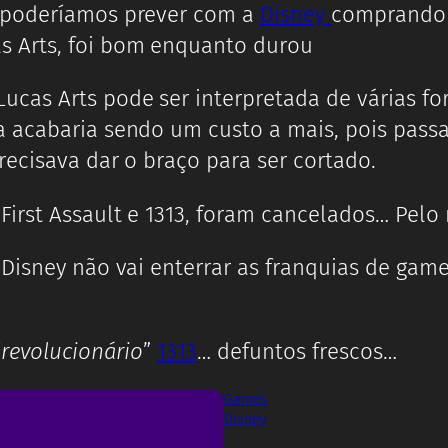
e poderíamos prever com a
Disney
comprando 
 Arts, foi bom enquanto durou
ucas Arts pode ser interpretada de várias f
 acabaria sendo um custo a mais, pois passa
ecisava dar o braço para ser cortado.
First Assault e 1313, foram cancelados… Pelo
Disney não vai enterrar as franquias de game
“
revolucionário
”
1313
… defuntos frescos…
Games
Disney