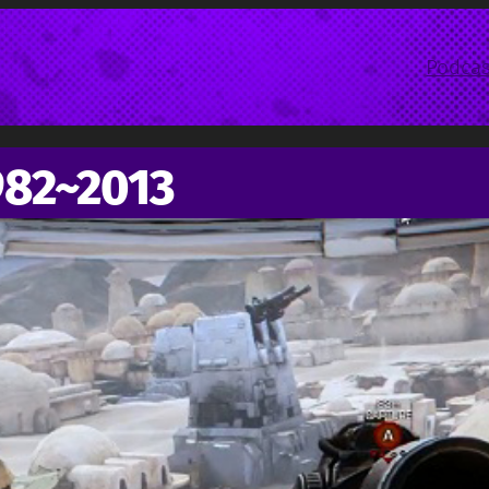
Podcas
982~2013