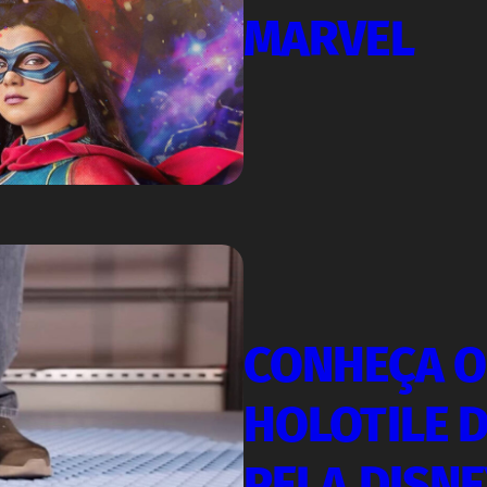
MARVEL
CONHEÇA O
HOLOTILE 
PELA DISN