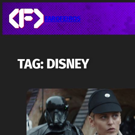
Pular
para
o
FAROFEIROS
conteúdo
TAG:
DISNEY