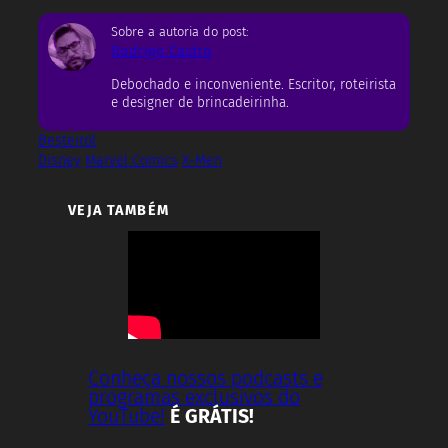
Sobre a autoria do post:
Rodrigo Castro
Debochado e inconveniente. Escritor, roteirista
e designer de brincadeirinha.
Besteirol
Disney
Marvel Comics
X-Men
VEJA TAMBÉM
Conheça nossos podcasts e
programas exclusivos do
YouTube!
É GRÁTIS!