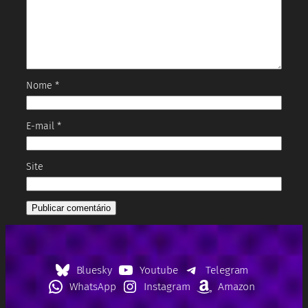
Nome
*
E-mail
*
Site
Bluesky
Youtube
Telegram
WhatsApp
Instagram
Amazon