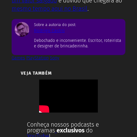
um valor salgado
e duvido que chegará ao
mesmo tempo aqui no Brasil
.
Sobre a autoria do post:
Rodrigo Castro
Debochado e inconveniente. Escritor, roteirista
e designer de brincadeirinha.
Games
PlayStation
Sony
VEJA TAMBÉM
Conheça nossos podcasts e
programas
exclusivos
do
YouTube
!