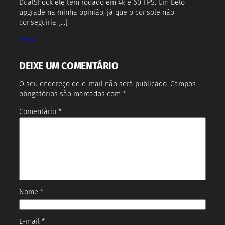
DualShock ele tem rodado em 4k e 60 FPS. Um belo
upgrade na minha opinião, já que o console não
conseguiria […]
Reply
DEIXE UM COMENTÁRIO
O seu endereço de e-mail não será publicado.
Campos
obrigatórios são marcados com
*
Comentário
*
Nome
*
E-mail
*