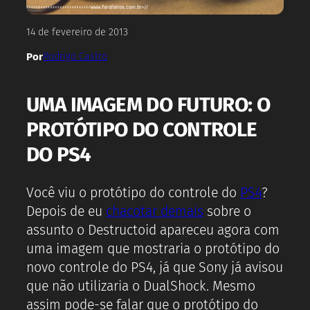
14 de fevereiro de 2013
Por
Rodrigo Castro
UMA IMAGEM DO FUTURO: O
PROTÓTIPO DO CONTROLE
DO PS4
Você viu o protótipo do controle do
PS4
?
Depois de eu
chacotar demais
sobre o
assunto o Destructoid apareceu agora com
uma imagem que mostraria o protótipo do
novo controle do PS4, já que Sony já avisou
que não utilizaria o DualShock. Mesmo
assim pode-se falar que o protótipo do