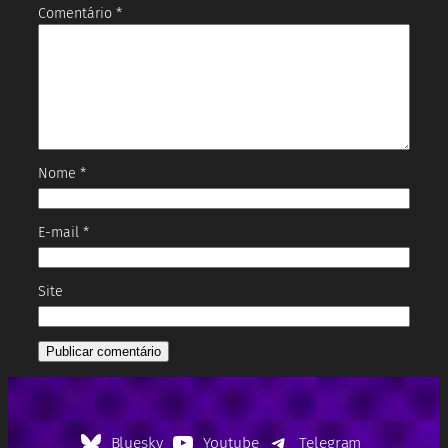
Comentário
*
Nome
*
E-mail
*
Site
Bluesky
Youtube
Telegram