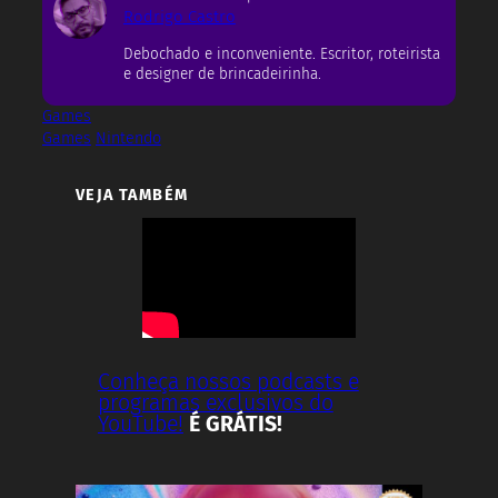
Rodrigo Castro
Debochado e inconveniente. Escritor, roteirista
e designer de brincadeirinha.
Games
Games
Nintendo
VEJA TAMBÉM
Conheça nossos podcasts e
programas exclusivos do
YouTube!
É GRÁTIS!