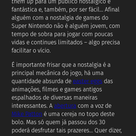
them up
para um público nostálgico é
fantástica e, também, por ser fácil… Afinal
alguém com a nostalgia de games do
Super Nintendo não é alguém jovem, com
tempo de sobra para jogar com poucas
vidas e continues limitados – algo precisa
facilitar o vício.
É importante frisar que a nostalgia é a
principal mecânica do jogo, há uma
quantidade absurda de
easter eggs
das
animações, filmes e games antigos
espalhados de diversas maneiras
interessantes. A
abertura
com a voz de
Mike Patton
é uma cereja no topo deste
bolo. Mas só quem já passou dos 30
poderá desfrutar tais prazeres… Quer dizer,