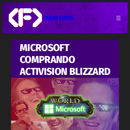
Pular
para
o
FAROFEIROS
conteúdo
MICROSOFT
COMPRANDO
ACTIVISION BLIZZARD