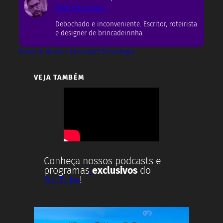
Rodrigo Castro
Debochado e inconveniente. Escritor, roteirista
e designer de brincadeirinha.
Blizzard
Games
Microsoft
Tecnologia
VEJA TAMBÉM
Conheça nossos podcasts e
programas
exclusivos
do
YouTube
!