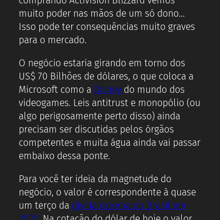
comprando Activision Blizzard vemos
muito poder nas mãos de um só dono…
Isso pode ter consequências muito graves
para o mercado.
O negócio estaria girando em torno dos
US$ 70 Bilhões de dólares, o que coloca a
Microsoft como a
Disney
do mundo dos
videogames. Leis antitrust e monopólio (ou
algo perigosamente perto disso) ainda
precisam ser discutidas pelos órgãos
competentes e muita água ainda vai passar
embaixo dessa ponte.
Para você ter ideia da magnetude do
negócio, o valor é correspondente à quase
um terço da
dívida externa do Brasil em
2020
. Na cotação do dólar de hoje o valor