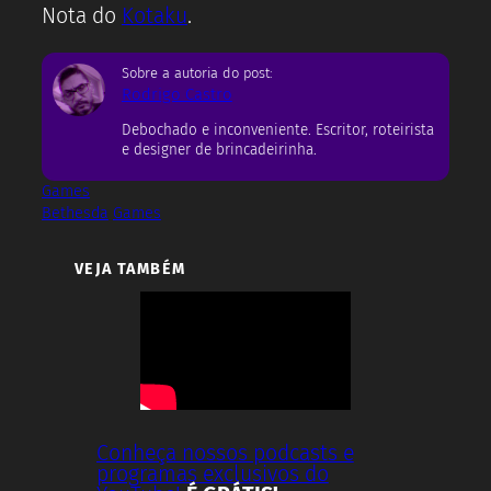
Nota do
Kotaku
.
Sobre a autoria do post:
Rodrigo Castro
Debochado e inconveniente. Escritor, roteirista
e designer de brincadeirinha.
Games
Bethesda
Games
VEJA TAMBÉM
Conheça nossos podcasts e
programas exclusivos do