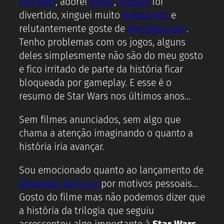
Obi-wan
, adorei
Andor
,
Ahsoka
foi
divertido, xinguei muito
Bobba Fett
e
relutantemente goste de
Mandaloriano
.
Tenho problemas com os jogos, alguns
deles simplesmente não são do meu gosto
e fico irritado de parte da história ficar
bloqueada por gameplay. E esse é o
resumo de Star Wars nos últimos anos…
Sem filmes anunciados, sem algo que
chama a atenção imaginando o quanto a
história iria avançar.
Sou emocionado quanto ao lançamento de
Despertar da Força
por motivos pessoais…
Gosto do filme mas não podemos dizer que
a história da trilogia que seguiu