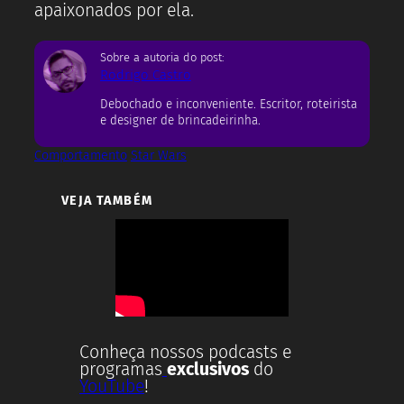
apaixonados por ela.
Sobre a autoria do post:
Rodrigo Castro
Debochado e inconveniente. Escritor, roteirista
e designer de brincadeirinha.
Comportamento
Star Wars
VEJA TAMBÉM
Conheça nossos podcasts e
programas
exclusivos
do
YouTube
!