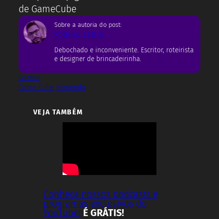
Sobre a autoria do post:
Rodrigo Castro
Debochado e inconveniente. Escritor, roteirista
e designer de brincadeirinha.
Games
Game Cube
Nintendo
VEJA TAMBÉM
Conheça nossos podcasts e
programas exclusivos do
YouTube!
É GRÁTIS!