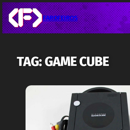
Pular
para
o
FAROFEIROS
conteúdo
TAG:
GAME CUBE