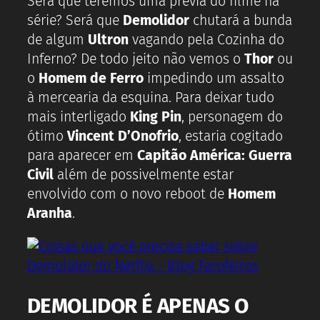
Será que teremos uma prévia do filme na
série? Será que
Demolidor
chutará a bunda
de algum
Ultron
vagando pela Cozinha do
Inferno? De todo jeito não vemos o
Thor
ou
o
Homem de Ferro
impedindo um assalto
à mercearia da esquina. Para deixar tudo
mais interligado
King Pin
, personagem do
ótimo
Vincent D’Onofrio
, estaria cogitado
para aparecer em
Capitão América: Guerra
Civil
além de possivelmente estar
envolvido com o novo reboot de
Homem
Aranha
.
DEMOLIDOR É APENAS O