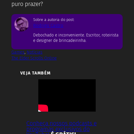
puro prazer?
Sobre a autoria do post:
Rodrigo Castro
Debochado e inconveniente. Escritor, roteirista
e designer de brincadeirinha.
Games
, 
Notícias
The Elder Scrolls Online
VEJA TAMBÉM
Conheça nossos podcasts e
programas exclusivos do