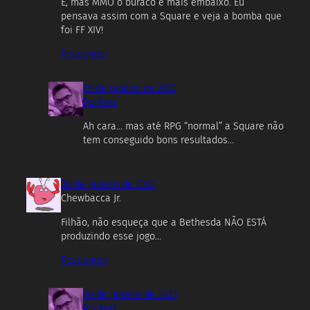
É, mas MMO o buraco é mais embaixo. Eu
pensava assim com a Square e veja a bomba que
foi FF XIV!
Responder
29 de janeiro de 2013
Rockerz
Ah cara… mas até RPG “normal” a Square não
tem conseguido bons resultados…
30 de janeiro de 2013
Chewbacca Jr.
Filhão, não esqueça que a Bethesda NÃO ESTÁ
produzindo esse jogo…
Responder
30 de janeiro de 2013
Rockerz