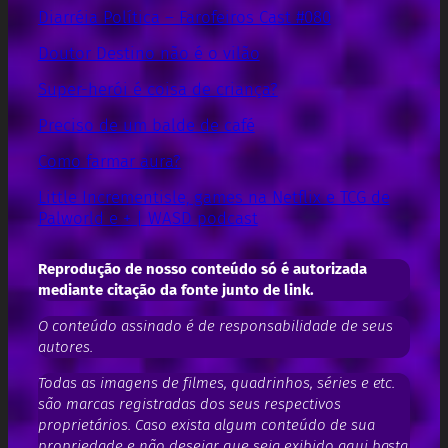
Diarréia Política – Farofeiros Cast #080
Doutor Destino não é o vilão
Super-herói é coisa de criança?
Preciso de um balde de café
Como farmar aura?
Little Incrementisle, games na Netflix e TCG de
Palworld e + | WASD podcast
Reprodução de nosso conteúdo só é autorizada
mediante citação da fonte junto de link.
O conteúdo assinado é de responsabilidade de seus
autores.
Todas as imagens de filmes, quadrinhos, séries e etc.
são marcas registradas dos seus respectivos
proprietários. Caso exista algum conteúdo de sua
propriedade e não desejar que seja exibido aqui basta