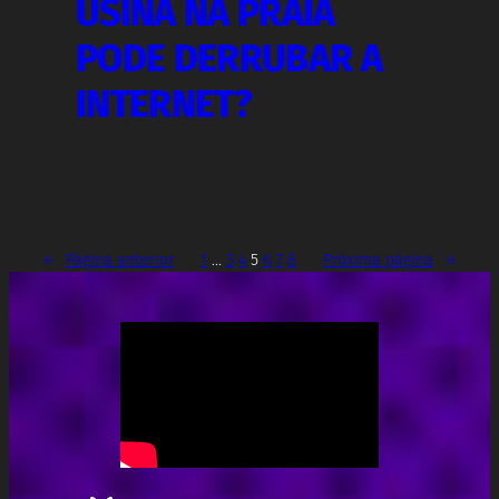
USINA NA PRAIA
PODE DERRUBAR A
INTERNET?
←
Página anterior
1
…
3
4
5
6
7
8
Próxima página
→