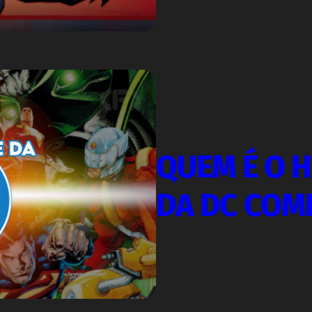
QUEM É O H
DA DC COM