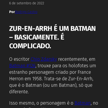
6 de setembro de 2022
Por
Rodrigo Castro
ZUR-EN-ARRH É UM BATMAN
– BASICAMENTE. É
COMPLICADO.
O escritor
Chip Zdarsky
recentemente, em
Batman #126
, trouxe para os holofotes um
estranho personagem criado por France
Herron em 1958. Trata-se de Zur-En-Arrh,
que é o Batman (ou um Batman), só que
diferente.
Isso mesmo, o personagem é o
Batman
, no