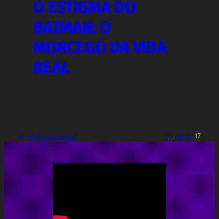
O ESTIGMA DO
BATMAN: O
MORCEGO DA VIDA
REAL
←
Página anterior
1
…
15
16
17