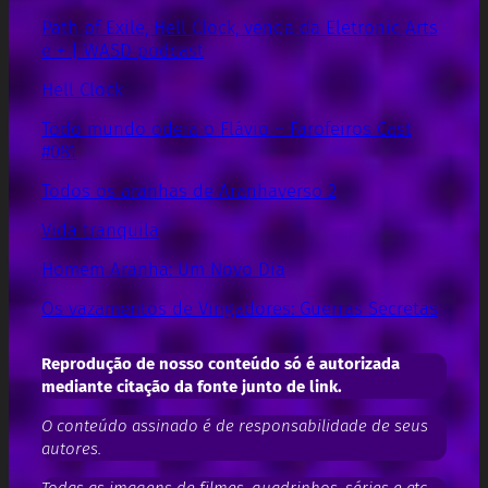
Path of Exile, Hell Clock, venda da Eletronic Arts
e + | WASD podcast
Hell Clock
Todo mundo odeia o Flávio – Farofeiros Cast
#081
Todos os aranhas de Aranhaverso 2
Vida tranquila
Homem Aranha: Um Novo Dia
Os vazamentos de Vingadores: Guerras Secretas
Reprodução de nosso conteúdo só é autorizada
mediante citação da fonte junto de link.
O conteúdo assinado é de responsabilidade de seus
autores.
Todas as imagens de filmes, quadrinhos, séries e etc.