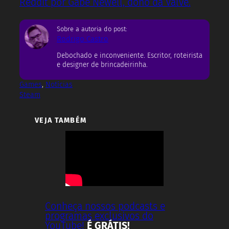
Reddit por Gabe Newell, dono da Valve.
Sobre a autoria do post:
Rodrigo Castro
Debochado e inconveniente. Escritor, roteirista
e designer de brincadeirinha.
Games
, 
Notícias
Steam
VEJA TAMBÉM
Conheça nossos podcasts e
programas exclusivos do
YouTube!
É GRÁTIS!