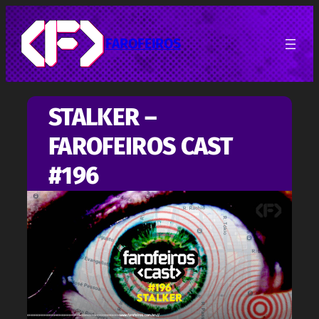
Pular
para
o
FAROFEIROS
conteúdo
STALKER –
FAROFEIROS CAST
#196