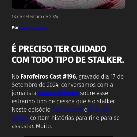
18 de setembro de 2024
Por
Rodrigo Castro
É PRECISO TER CUIDADO
COM TODO TIPO DE STALKER.
No
Farofeiros Cast #196
, gravado dia 17 de
Setembro de 2024, conversamos com a
jornalista
Letícia Oliveira
sobre esse
estranho tipo de pessoa que é o stalker.
Neste episódio
Paola Costa
e
Rodrigo
Castro
contam histórias para rir e para se
assustar. Muito.