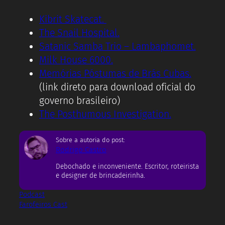
Kibrit Skatecat.
The Snail Hospital.
Satanic Samba Trio – Lambaphomet.
Milk House 6000.
Memórias Póstumas de Brás Cubas.
(link direto para download oficial do
governo brasileiro)
The Posthumous Investigation.
Sobre a autoria do post:
Rodrigo Castro
Debochado e inconveniente. Escritor, roteirista
e designer de brincadeirinha.
Podcast
Farofeiros Cast