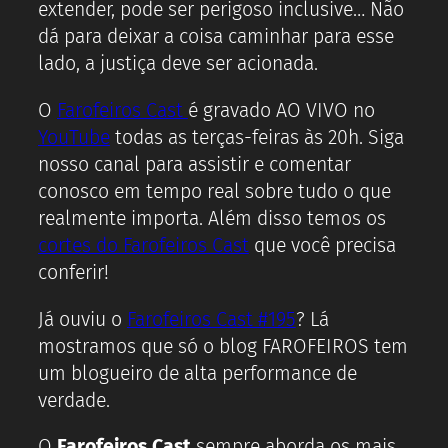
extender, pode ser perigoso inclusive… Não
dá para deixar a coisa caminhar para esse
lado, a justiça deve ser acionada.
O
Farofeiros Cast
é gravado AO VIVO no
YouTube
todas as terças-feiras às 20h. Siga
nosso canal para assistir e comentar
conosco em tempo real sobre tudo o que
realmente importa. Além disso temos os
cortes do Farofeiros Cast
que você precisa
conferir!
Já ouviu o
Farofeiros Cast #195
? Lá
mostramos que só o blog FAROFEIROS tem
um blogueiro de alta performance de
verdade.
O
Farofeiros Cast
sempre aborda os mais