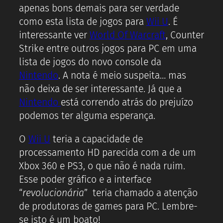
apenas bons demais para ser verdade
como esta lista de jogos para
Wii U
. É
interessante ver
World Of Warcraft
, Counter
Strike entre outros jogos para PC em uma
lista de jogos do novo console da
Nintendo
. A nota é meio suspeita… mas
não deixa de ser interessante. Já que a
Nintendo
está correndo atrás do prejuízo
podemos ter alguma esperança.
O
Wii U
teria a capacidade de
processamento HD parecida com a de um
Xbox 360 e PS3, o que não é nada ruim.
Esse poder gráfico e a interface
“
revolucionária
” teria chamado a atenção
de produtoras de games para PC. Lembre-
se isto é um boato!