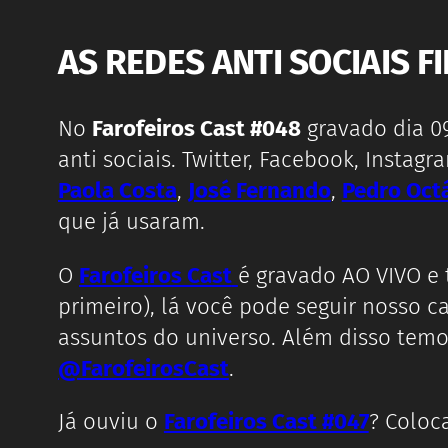
AS REDES ANTI SOCIAIS 
No
Farofeiros Cast #048
gravado dia 0
anti sociais. Twitter, Facebook, Insta
Paola Costa
,
José Fernando
,
Pedro Oct
que já usaram.
O
Farofeiros Cast
é gravado AO VIVO e
primeiro), lá você pode seguir nosso c
assuntos do universo. Além disso temos
@FarofeirosCast
.
Já ouviu o
Farofeiros Cast #047
? Colo