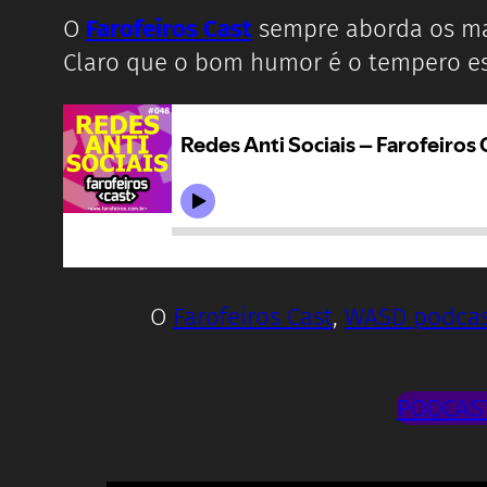
O
Farofeiros Cast
sempre aborda os mai
Claro que o bom humor é o tempero es
O
Farofeiros Cast
,
WASD podcas
PODCAST