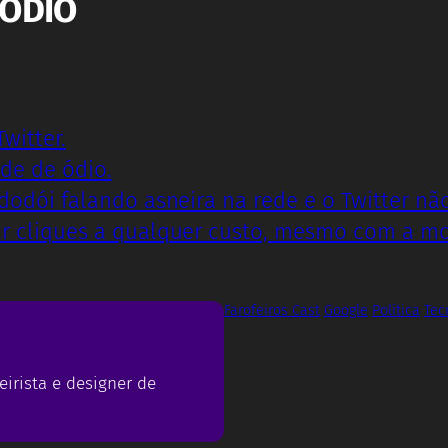
SÓDIO
witter.
de de ódio.
odói falando asneira na rede e o Twitter não
r cliques a qualquer custo, mesmo com a mo
Farofeiros Cast
Google
Política
Tec
eirista e designer de