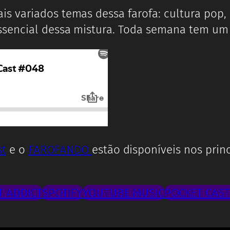
s variados temas dessa farofa: cultura pop,
sencial dessa mistura. Toda semana tem um 
t
e o
FAROFANDO
estão disponíveis nos prin
 ADDICT
SPOTIFY
YOUTUBE MUSIC
POCKET CAST