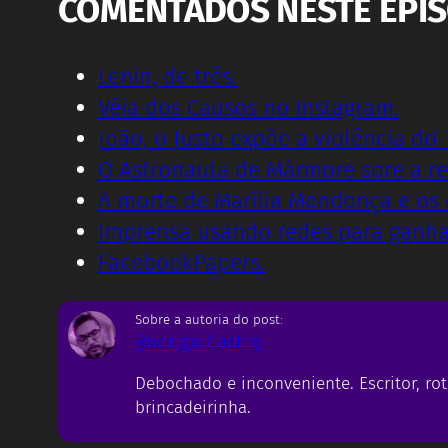
COMENTADOS NESTE EPI
Lenin, de três.
Véia dos Causos no Instagram.
João, o Justo expõe a violência do T
O Astronauta de Mármore sore a re
A morte de Marília Mendonça e os d
Imprensa usando redes para ganha
FacebookPapers.
Sobre a autoria do post:
Rodrigo Castro
Debochado e inconveniente. Escritor, rot
brincadeirinha.