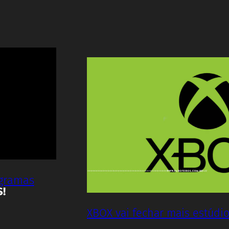
ogramas
S!
XBOX vai fechar mais estúdi