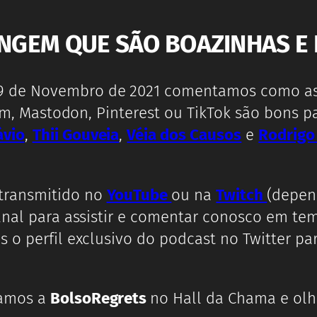
FINGEM QUE SÃO BOAZINHAS E 
9 de Novembro de 2021 comentamos como as r
gram, Mastodon, Pinterest ou TikTok são bons 
ávio
,
Thii Gouveia
,
Véia dos Causos
e
Rodrigo
 transmitido no
YouTube
ou na
Twitch
(depen
anal para assistir e comentar conosco em te
 o perfil exclusivo do podcast no Twitter par
camos a
BolsoRegrets
no Hall da Chama e olh