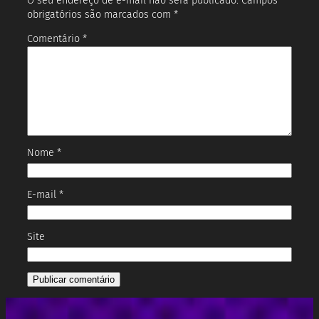
O seu endereço de e-mail não será publicado.
Campos
obrigatórios são marcados com
*
Comentário
*
Nome
*
E-mail
*
Site