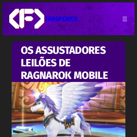
Pular
para
o
FAROFEIROS
conteúdo
OS ASSUSTADORES
LEILÕES DE
RAGNAROK MOBILE