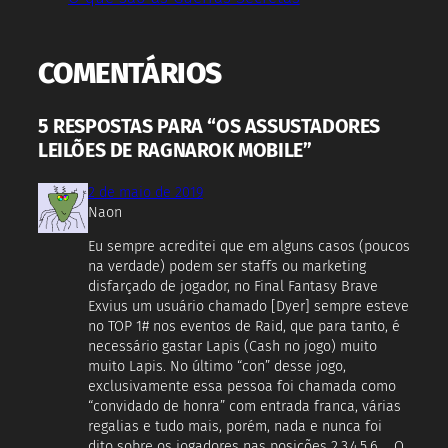
COMENTÁRIOS
5 RESPOSTAS PARA “OS ASSUSTADORES
LEILÕES DE RAGNAROK MOBILE”
2 de maio de 2019
Naon
Eu sempre acreditei que em alguns casos (poucos
na verdade) podem ser staffs ou marketing
disfarçado de jogador, no Final Fantasy Brave
Exvius um usuário chamado [Dyer] sempre esteve
no TOP 1# nos eventos de Raid, que para tanto, é
necessário gastar Lapis (Cash no jogo) muito
muito Lapis. No último “con” desse jogo,
exclusivamente essa pessoa foi chamada como
“convidado de honra” com entrada franca, várias
regalias e tudo mais, porém, nada e nunca foi
dito sobre os jogadores nas posições 2,3,4,5,6…. O