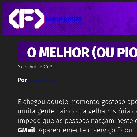
Pular
para
o
FAROFEIROS
conteúdo
O MELHOR (OU PIO
2 de abril de 2016
Por
Rodrigo Castro
E chegou aquele momento gostoso após
muita gente caindo na velha história d
impede que as pessoas nasçam neste 
GMail
. Aparentemente o serviço ficou