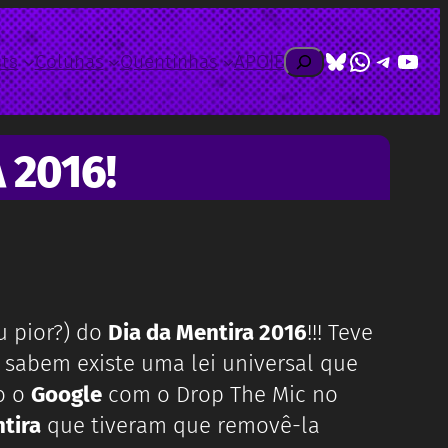
Bluesky
WhatsAp
Telegr
Yout
Pesquisar
ts
Colunas
Quentinhas
APOIE
 2016!
u pior?) do
Dia da Mentira 2016
!!! Teve
o sabem existe uma lei universal que
o o
Google
com o Drop The Mic no
tira
que tiveram que removê-la