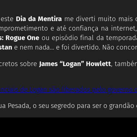
neste
Dia da Mentira
me diverti muito mais 
omprometimento e até confiança na internet
s: Rogue One
ou episódio final da tempora
stan
e nem nada… e foi divertido. Não conco
cretos sobre
James “Logan” Howlett
, també
a Pesada, o seu segredo para ser o grandão