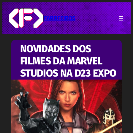
Pular
para
o
FAROFEIROS
conteúdo
NOVIDADES DOS
FILMES DA MARVEL
STUDIOS NA D23 EXPO