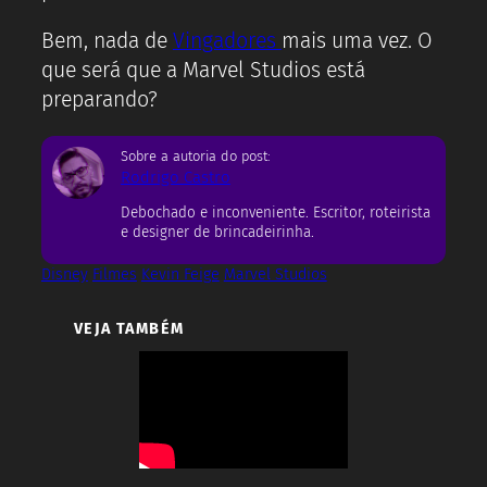
Bem, nada de
Vingadores
mais uma vez. O
que será que a Marvel Studios está
preparando?
Sobre a autoria do post:
Rodrigo Castro
Debochado e inconveniente. Escritor, roteirista
e designer de brincadeirinha.
Disney
Filmes
Kevin Feige
Marvel Studios
VEJA TAMBÉM