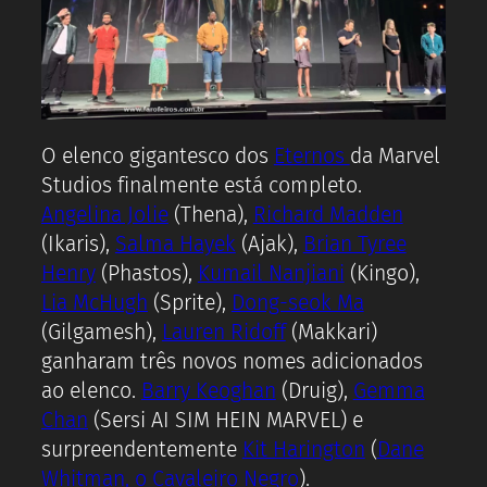
O elenco gigantesco dos
Eternos
da Marvel
Studios finalmente está completo.
Angelina Jolie
(Thena),
Richard Madden
(Ikaris),
Salma Hayek
(Ajak),
Brian Tyree
Henry
(Phastos),
Kumail Nanjiani
(Kingo),
Lia McHugh
(Sprite),
Dong-seok Ma
(Gilgamesh),
Lauren Ridoff
(Makkari)
ganharam três novos nomes adicionados
ao elenco.
Barry Keoghan
(Druig),
Gemma
Chan
(Sersi AI SIM HEIN MARVEL) e
surpreendentemente
Kit Harington
(
Dane
Whitman, o Cavaleiro Negro
).