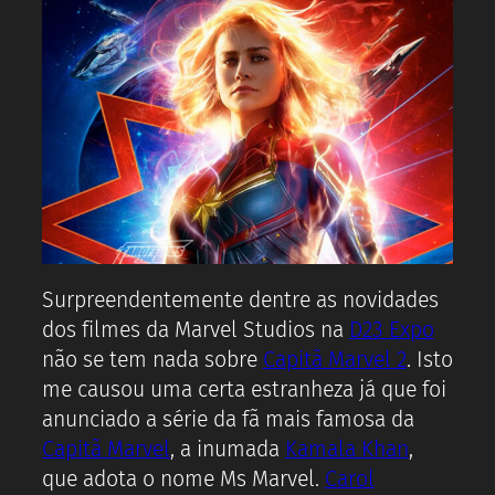
Surpreendentemente dentre as novidades
dos filmes da Marvel Studios na
D23 Expo
não se tem nada sobre
Capitã Marvel 2
. Isto
me causou uma certa estranheza já que foi
anunciado a série da fã mais famosa da
Capitã Marvel
, a inumada
Kamala Khan
,
que adota o nome Ms Marvel.
Carol