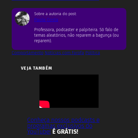
Sobre a autoria do post:
Paola Costa
Professora, podcaster e palpiteira. Só falo de
temas aleatórios, não reparem a bagunça (ou
reparem).
Comportamento
Notícias com Farofa
Política
VEJA TAMBÉM
Conheça nossos podcasts e
programas exclusivos do
YouTube!
É GRÁTIS!