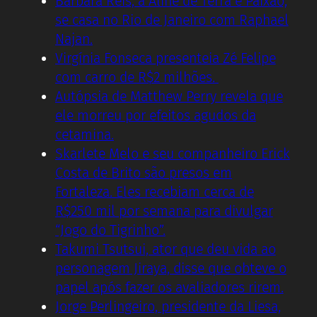
Barbara Reis, a Aline de Terra e Paixão,
se casa no Rio de Janeiro com Raphael
Najan.
Virgínia Fonseca presenteia Zé Felipe
com carro de R$2 milhões.
Autópsia de Matthew Perry revela que
ele morreu por efeitos agudos da
cetamina.
Skarlete Melo e seu companheiro Erick
Costa de Brito são presos em
Fortaleza. Eles recebiam cerca de
R$250 mil por semana para divulgar
“Jogo do Tigrinho”.
Takumi Tsutsui, ator que deu vida ao
personagem Jiraya, disse que obteve o
papel após fazer os avaliadores rirem.
Jorge Perlingeiro, presidente da Liesa,