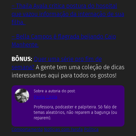
– Thaila Ayala critica postura do hospital
que vazou informação da internação de sua
filha.
– Bella Campos é flagrada beijando Caio
Manhente.
BÔNUS:
Quer uma série pro fim de
semana?
A gente tem uma coleção de dicas
interessantes aqui para todos os gostos!
Sobre a autoria do post:
Paola Costa
Professora, podcaster e palpiteira. Só falo de
temas aleatórios, não reparem a bagunça (ou
reparem).
Comportamento
Notícias com Farofa
Política