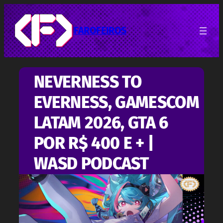
Pular
para
o
FAROFEIROS
conteúdo
NEVERNESS TO
EVERNESS, GAMESCOM
LATAM 2026, GTA 6
POR R$ 400 E + |
WASD PODCAST