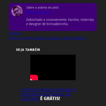
Sobre a autoria do post:
Rodrigo Castro
Debochado e inconveniente. Escritor, roteirista
e designer de brincadeirinha.
Podcast
Filmes
GTA
Séries
Steam
Tecnologia
WASD Podcast
VEJA TAMBÉM
Conheça nossos podcasts e
programas exclusivos do
YouTube!
É GRÁTIS!