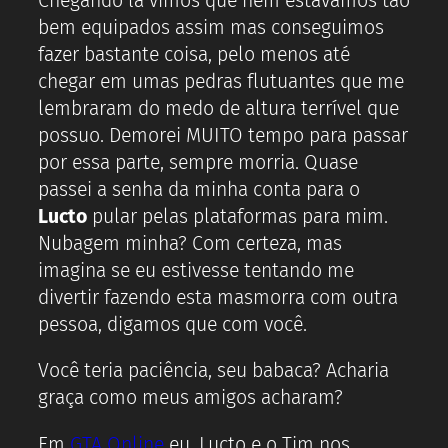
Chegando lá vimos que nem estávamos tão
bem equipados assim mas conseguimos
fazer bastante coisa, pelo menos até
chegar em umas pedras flutuantes que me
lembraram do medo de altura terrível que
possuo. Demorei MUITO tempo para passar
por essa parte, sempre morria. Quase
passei a senha da minha conta para o
Lucto
pular pelas plataformas para mim.
Nubagem minha? Com certeza, mas
imagina se eu estivesse tentando me
divertir fazendo esta masmorra com outra
pessoa, digamos que com você.
Você teria paciência, seu babaca? Acharia
graça como meus amigos acharam?
Em
GTA Online
eu, Lucto e o Tim nos