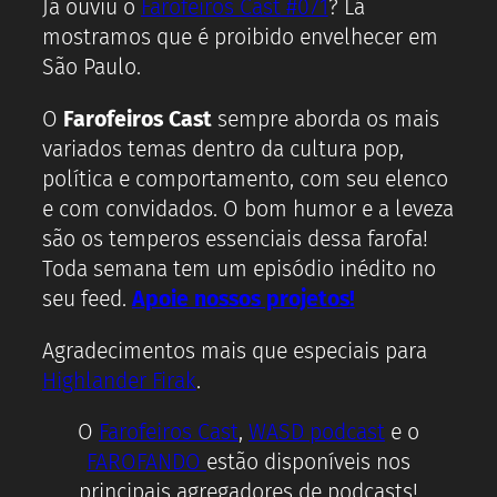
Já ouviu o
Farofeiros Cast #071
? Lá
mostramos que é proibido envelhecer em
São Paulo.
O
Farofeiros Cast
sempre aborda os mais
variados temas dentro da cultura pop,
política e comportamento, com seu elenco
e com convidados. O bom humor e a leveza
são os temperos essenciais dessa farofa!
Toda semana tem um episódio inédito no
seu feed.
Apoie nossos projetos!
Agradecimentos mais que especiais para
Highlander Firak
.
O
Farofeiros Cast
,
WASD podcast
e o
FAROFANDO
estão disponíveis nos
principais agregadores de podcasts!