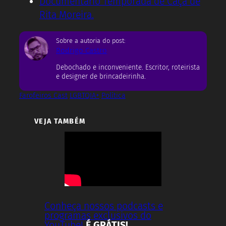
Documentário Temporada de Caça de
Rita Moreira.
Sobre a autoria do post:
Rodrigo Castro
Debochado e inconveniente. Escritor, roteirista
e designer de brincadeirinha.
Farofeiros Cast
LGBTQIA+
Política
VEJA TAMBÉM
Conheça nossos podcasts e
programas exclusivos do
YouTube!
É GRÁTIS!