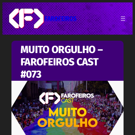
Pular
para
o
FAROFEIROS
conteúdo
MUITO ORGULHO –
FAROFEIROS CAST
#073