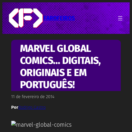
Pular
para
o
FAROFEIROS
conteúdo
MARVEL GLOBAL
COMICS… DIGITAIS,
ORIGINAIS E EM
PORTUGUÊS!
11 de fevereiro de 2014
Por
Rodrigo Castro