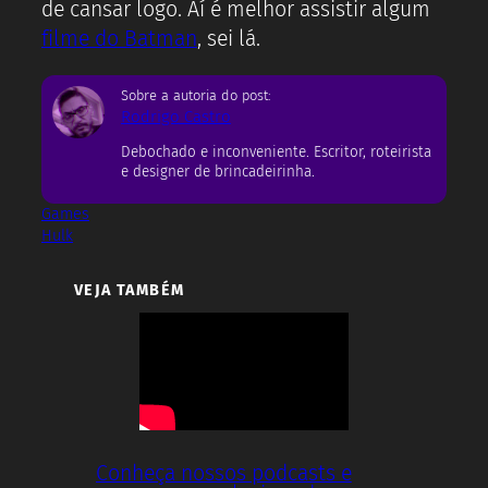
de cansar logo. Aí é melhor assistir algum
filme do Batman
, sei lá.
Sobre a autoria do post:
Rodrigo Castro
Debochado e inconveniente. Escritor, roteirista
e designer de brincadeirinha.
Games
Hulk
VEJA TAMBÉM
Conheça nossos podcasts e