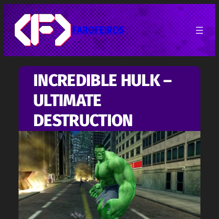
Pular
para
o
FAROFEIROS
conteúdo
INCREDIBLE HULK –
ULTIMATE
DESTRUCTION