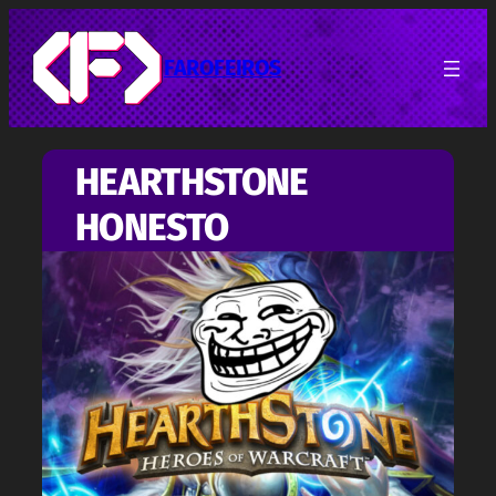
Pular
para
o
FAROFEIROS
conteúdo
HEARTHSTONE
HONESTO