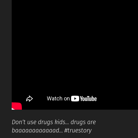
Don’t use drugs kids… drugs are
baaaaaaaaaaaad… #truestory