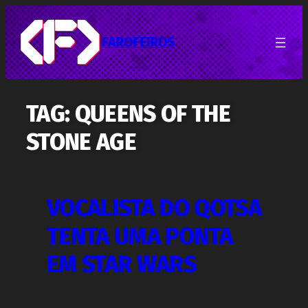
Pular
para
o
FAROFEIROS
conteúdo
TAG:
QUEENS OF THE
STONE AGE
VOCALISTA DO QOTSA
TENTA UMA PONTA
EM STAR WARS