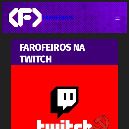
Pular
para
o
FAROFEIROS
conteúdo
FAROFEIROS NA
TWITCH