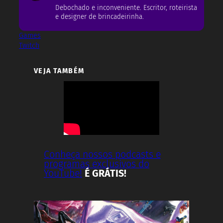
Debochado e inconveniente. Escritor, roteirista
e designer de brincadeirinha.
Games
Twitch
VEJA TAMBÉM
Conheça nossos podcasts e
programas exclusivos do
YouTube!
É GRÁTIS!