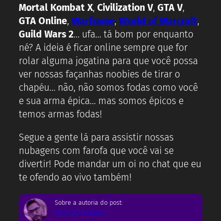
Mortal Kombat X
,
Civilization V
,
GTA V
,
GTA Online
,
Warframe
,
World of Warcraft
,
Guild Wars 2
… ufa… tá bom por enquanto
né? A ideia é ficar online sempre que for
rolar alguma jogatina para que você possa
ver nossas façanhas noobies de tirar o
chapéu… não, não somos fodas como você
e sua arma épica… mas somos épicos e
temos armas fodas!
Segue a gente lá para assistir nossas
nubagens com farofa que você vai se
divertir! Pode mandar um oi no chat que eu
te ofendo ao vivo também!
Sobre a autoria do post:
Rodrigo Castro