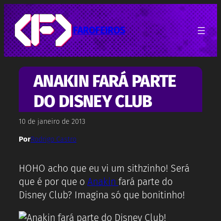
Pular
para
o
FAROFEIROS
conteúdo
ANAKIN FARÁ PARTE
DO DISNEY CLUB
10 de janeiro de 2013
Por
Rodrigo Castro
HOHO acho que eu vi um sithzinho! Será
que é por que o
Anakin
fará parte do
Disney Club? Imagina só que bonitinho!