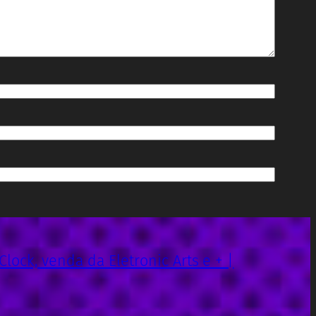
 Clock, venda da Eletronic Arts e + |