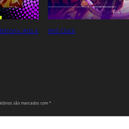
letronic Arts e
Hell Clock
atórios são marcados com
*