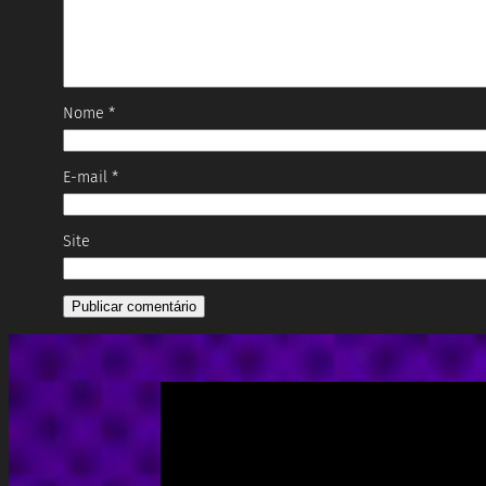
Nome
*
E-mail
*
Site