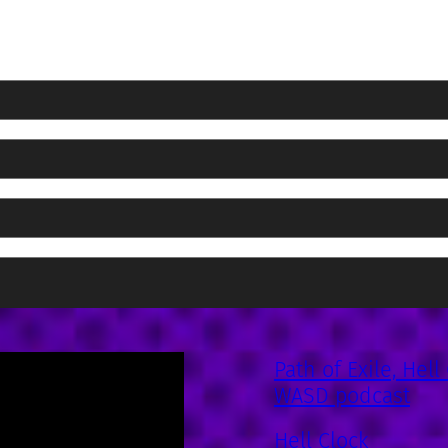
Path of Exile, Hell
WASD podcast
Hell Clock