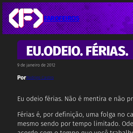
Pular
para
o
FAROFEIROS
conteúdo
EU.ODEIO. FÉRIAS.
9 de janeiro de 2012
Por
Rodrigo Castro
Eu odeio férias. Não é mentira e não pr
Férias é, por definição, uma folga no 
mesmo sendo por tempo limitado. Odeio
acordo com o tempo que você trabalhou,