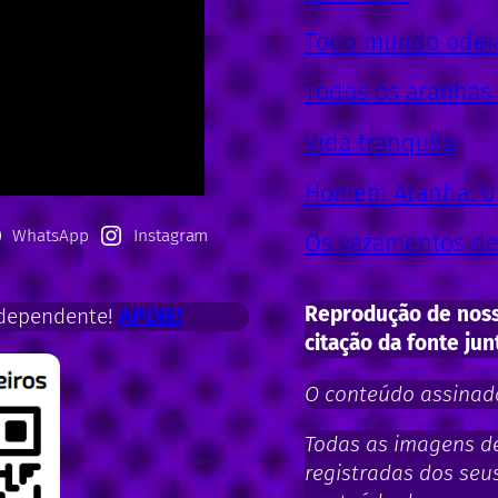
Todo mundo odeia 
Todos os aranhas
Vida tranquila
Homem Aranha: U
WhatsApp
Instagram
Os vazamentos de 
Reprodução de noss
dependente!
APOIE!
citação da fonte jun
O conteúdo assinado
Todas as imagens de 
registradas dos seus