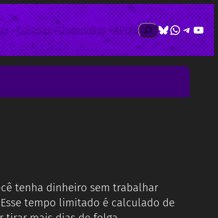
Bluesky
WhatsAp
Telegr
Yout
Pesquisar
ts
Colunas
Quentinhas
APOIE
ocê tenha dinheiro sem trabalhar
 Esse tempo limitado é calculado de
tirar mais dias de folga.