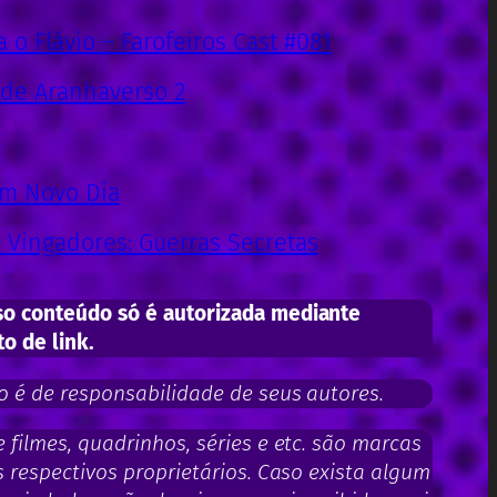
o Flávio – Farofeiros Cast #081
 de Aranhaverso 2
m Novo Dia
Vingadores: Guerras Secretas
o conteúdo só é autorizada mediante
to de link.
 é de responsabilidade de seus autores.
filmes, quadrinhos, séries e etc. são marcas
 respectivos proprietários. Caso exista algum