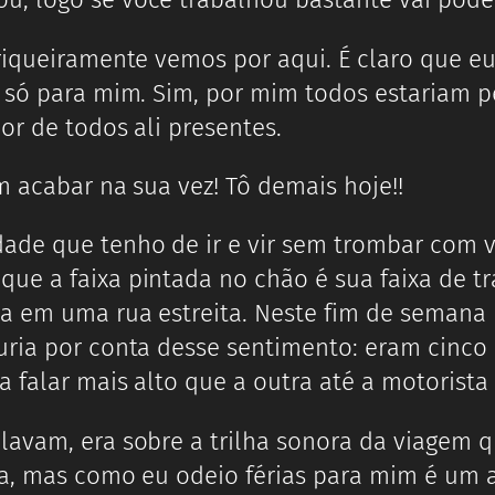
riqueiramente vemos por aqui. É claro que e
e só para mim. Sim, por mim todos estariam 
or de todos ali presentes.
m acabar na sua vez! Tô demais hoje!!
ade que tenho de ir e vir sem trombar com 
ue a faixa pintada no chão é sua faixa de t
pla em uma rua estreita. Neste fim de sema
uria por conta desse sentimento: eram cinc
 falar mais alto que a outra até a motorista 
avam, era sobre a trilha sonora da viagem que
ita, mas como eu odeio férias para mim é um 